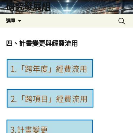
研究發展組
跳
搜
選單
至
尋
內
關
容
於：
四、計畫變更與經費流用
區